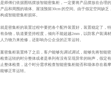
先是师傅们依据图纸摆放智能密集柜，一定要将产品摆放在合理
产品和周围的墙体、屋顶预留30cm 的空间。由于假定空间缺
会构成智能密集柜损坏。
次就是密集柜的装置过程中要把各个配件装置好，装置稳定了，
没有杂物，轨道要坚持程度，倾向不能超越2mm，以防客户装满
多人力物力来抢修，还影响办公企业的正常运转。
档案密集柜装置终了之后，客户能够先调试调试，能够先将智能
就检查运转的时分整体或者是单列有没有呈现异常的响声，假定
中止整体检查，这个时分需求检查智能密集柜能否和墙体存在着
不能够正常运转。