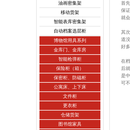
油画密集架
首
保证
移动货架
就
智能表库密集架
自动档案选层柜
其
道
博物馆用具系列
好
金库门、金库房
智能枪弹柜
在
保险柜（箱）
后
是
保密柜、防磁柜
可
公寓床、上下床
文件柜
更衣柜
仓储货架
图书馆家具