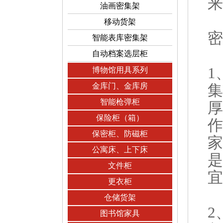
来
油画密集架
移动货架
密
智能表库密集架
自动档案选层柜
1
博物馆用具系列
金库门、金库房
集
智能枪弹柜
厚
保险柜（箱）
作
保密柜、防磁柜
家
公寓床、上下床
是
文件柜
宜
更衣柜
仓储货架
2
图书馆家具