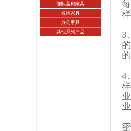
每
部队营房家具
样
校用家具
办公家具
其他系列产品
3
的
的
4
样
业
业
密