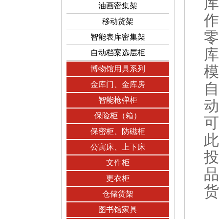
库
油画密集架
作
移动货架
零
智能表库密集架
库
自动档案选层柜
模
博物馆用具系列
金库门、金库房
自
智能枪弹柜
动
保险柜（箱）
可
保密柜、防磁柜
此
公寓床、上下床
投
文件柜
品
更衣柜
货
仓储货架
图书馆家具