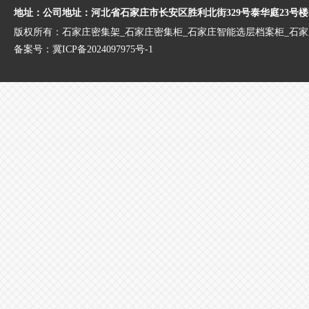
地址：公司地址：河北省石家庄市长安区胜利北街329号泰华庭23号楼
版权所有：石家庄密集架_石家庄密集柜_石家庄智能选层档案柜_石
备案号：
冀ICP备2024097975号-1