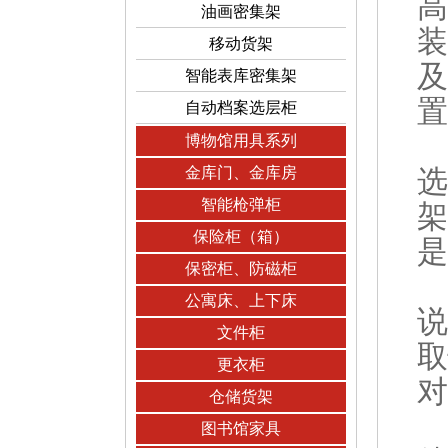
高
油画密集架
装
移动货架
及
智能表库密集架
置
自动档案选层柜
博物馆用具系列
金库门、金库房
选
智能枪弹柜
架
保险柜（箱）
是
保密柜、防磁柜
公寓床、上下床
说
文件柜
取
更衣柜
对
仓储货架
图书馆家具