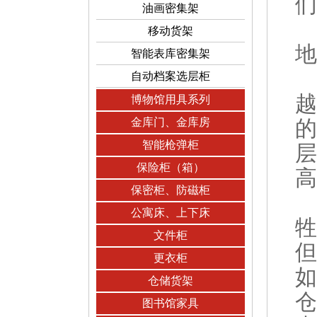
们
油画密集架
移动货架
地
智能表库密集架
自动档案选层柜
越
博物馆用具系列
金库门、金库房
的
智能枪弹柜
层
保险柜（箱）
高
保密柜、防磁柜
公寓床、上下床
牲
文件柜
但
更衣柜
如
仓储货架
仓
图书馆家具