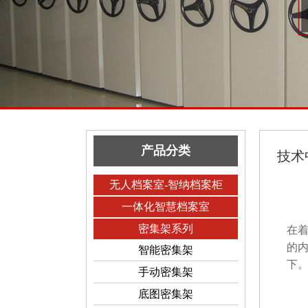
产品分类
技术
无人档案室-智纳档案柜
一体化智慧档案室
密
密集架系列
在
的
智能密集架
下
手动密集架
密
底图密集架
密