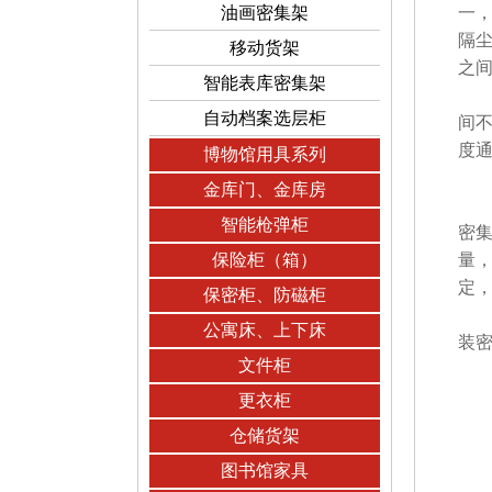
油画密集架
一
隔尘
移动货架
之
智能表库密集架
第
自动档案选层柜
间
度通
博物馆用具系列
密
金库门、金库房
安
智能枪弹柜
密
保险柜（箱）
量
定
保密柜、防磁柜
密
公寓床、上下床
装
文件柜
更衣柜
仓储货架
图书馆家具