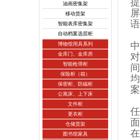
提
油画密集架
屏
移动货架
语
智能表库密集架
自动档案选层柜
中
博物馆用具系列
金库门、金库房
对
智能枪弹柜
间
保险柜（箱）
均
保密柜、防磁柜
案
公寓床、上下床
文件柜
任
更衣柜
面
仓储货架
在
图书馆家具