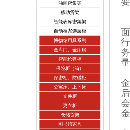
要
油画密集架
移动货架
智能表库密集架
面
自动档案选层柜
行
博物馆用具系列
金库门、金库房
务
智能枪弹柜
量
保险柜（箱）
保密柜、防磁柜
金
公寓床、上下床
后
文件柜
会
更衣柜
金
仓储货架
图书馆家具