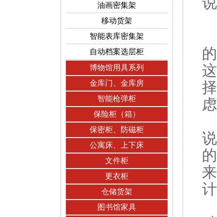
说
油画密集架
移动货架
智能表库密集架
的
自动档案选层柜
这
博物馆用具系列
金库门、金库房
择
智能枪弹柜
虑
保险柜（箱）
保密柜、防磁柜
说
公寓床、上下床
的
文件柜
来
更衣柜
计
仓储货架
图书馆家具