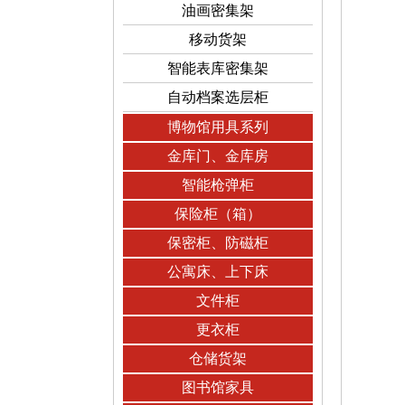
油画密集架
移动货架
智能表库密集架
自动档案选层柜
博物馆用具系列
金库门、金库房
智能枪弹柜
保险柜（箱）
保密柜、防磁柜
公寓床、上下床
文件柜
更衣柜
仓储货架
图书馆家具